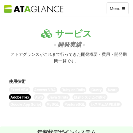
Toggle
Menu
navigation
サービス
- 開発実績 -
アトアグランスがこれまで行ってきた開発概要・費用・開発期
間一覧です。
使用技術
Excel VBA
Access VBA
Ruby on Rails
jQuery
Azure
Adobe Flex
AWS
Java Struts
既存システムの保守
Google App Script
MySQL
PostgreSQL
システム(API)連携
年賀状デザインシステム